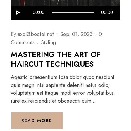
Audio-
00:00
00:00
Player
By
axel@boetel.net
Sep. 01, 2023
0
Comments
Styling
MASTERING THE ART OF
HAIRCUT TECHNIQUES
Aqestic praesentium ipsa dolor quod nesciunt
quia magni nisi sapiente deleniti natus odio,
voluptatum est itaque modi error voluptatibus
iure ex reiciendis et obcaecati cum...
READ MORE