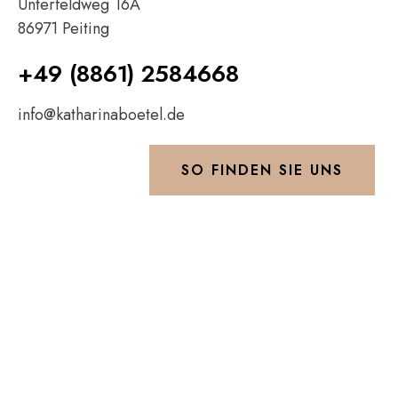
Unterfeldweg 16A
86971 Peiting
+49 (8861) 2584668
info@katharinaboetel.de
SO FINDEN SIE UNS